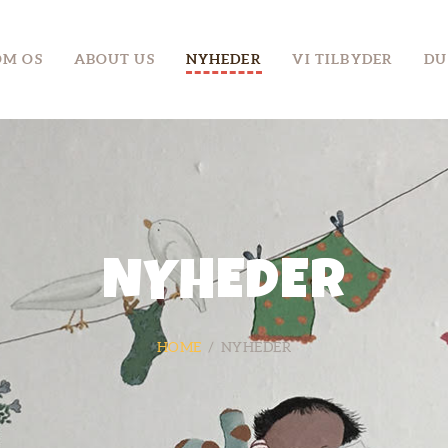
OM OS
OM OS
ABOUT US
NYHEDER
VI TILBYDER
DU
ABOUT US
NYHEDER
VI TILBYDER
DU KAN TILBYDE
ARRANGEMENTER
NYHEDER
KONTAKT
HOME
NYHEDER