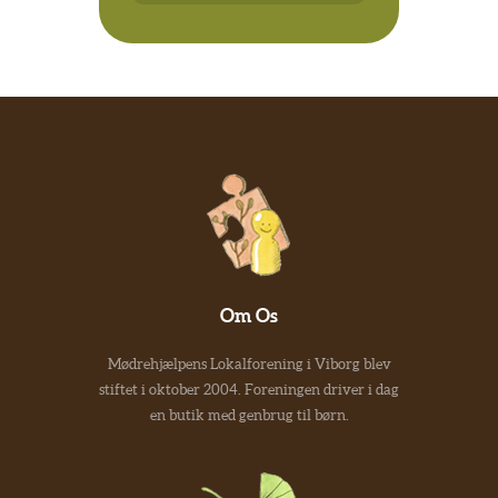
Om Os
Mødrehjælpens Lokalforening i Viborg blev
stiftet i oktober 2004. Foreningen driver i dag
en butik med genbrug til børn.