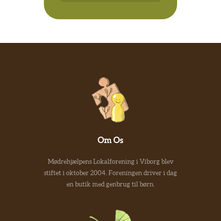
Om Os
Mødrehjælpens Lokalforening i Viborg blev
stiftet i oktober 2004. Foreningen driver i dag
en butik med genbrug til børn.