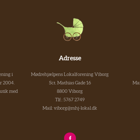
Adresse
ning i
Mødrehjælpens Lokalforening Viborg
er 2004.
Sct. Mathias Gade 16
Man
butik med
8800 Viborg
Tlf.:
5767 2749
Mail:
viborg@mhj-lokal.dk