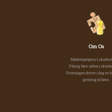
Om Os
Mødrehjælpens Lokalfore
Viborg blev stiftet i oktob
Foreningen driver i dag en 
genbrug til børn.