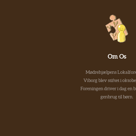
Om Os
Mødrehjælpens Lokalfore
Viborg blev stiftet i oktob
Foreningen driver i dag en 
genbrug til børn.