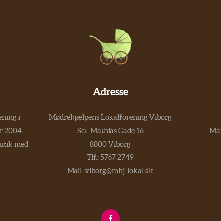
Adresse
ning i
Mødrehjælpens Lokalforening Viborg
er 2004.
Sct. Mathias Gade 16
Man
butik med
8800 Viborg
Tlf.:
5767 2749
Mail:
viborg@mhj-lokal.dk