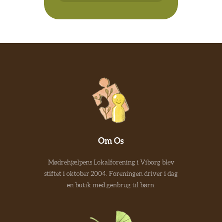
Om Os
Mødrehjælpens Lokalforening i Viborg blev
stiftet i oktober 2004. Foreningen driver i dag
en butik med genbrug til børn.