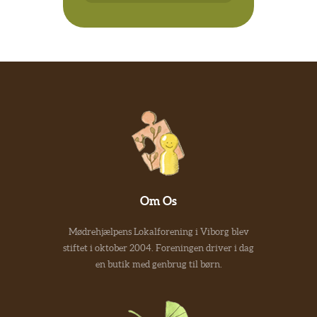
Om Os
Mødrehjælpens Lokalforening i Viborg blev
stiftet i oktober 2004. Foreningen driver i dag
en butik med genbrug til børn.