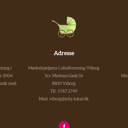
Adresse
ning i
Mødrehjælpens Lokalforening Viborg
er 2004.
Sct. Mathias Gade 16
Man
butik med
8800 Viborg
Tlf.:
5767 2749
Mail:
viborg@mhj-lokal.dk