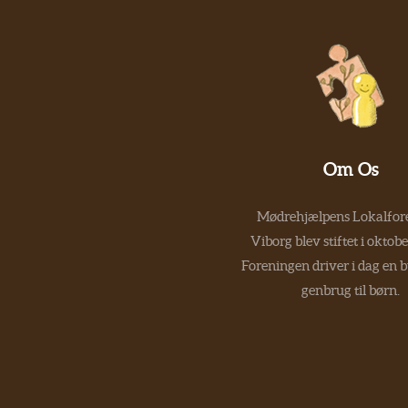
Om Os
Mødrehjælpens Lokalfore
Viborg blev stiftet i oktob
Foreningen driver i dag en 
genbrug til børn.