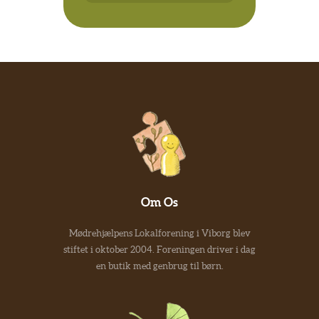
Om Os
Mødrehjælpens Lokalforening i Viborg blev
stiftet i oktober 2004. Foreningen driver i dag
en butik med genbrug til børn.