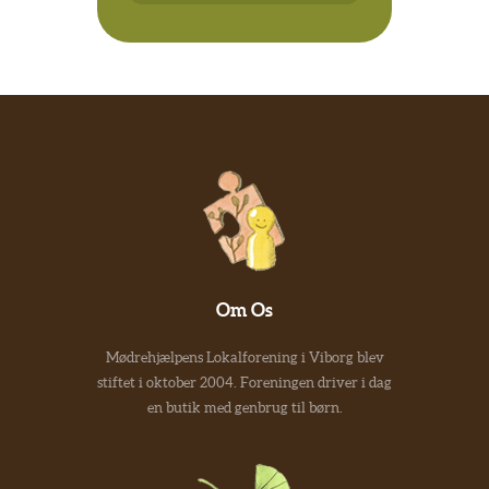
Om Os
Mødrehjælpens Lokalforening i Viborg blev
stiftet i oktober 2004. Foreningen driver i dag
en butik med genbrug til børn.