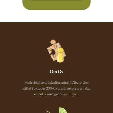
Om Os
Mødrehjælpens Lokalforening i Viborg blev
stiftet i oktober 2004. Foreningen driver i dag
en butik med genbrug til børn.