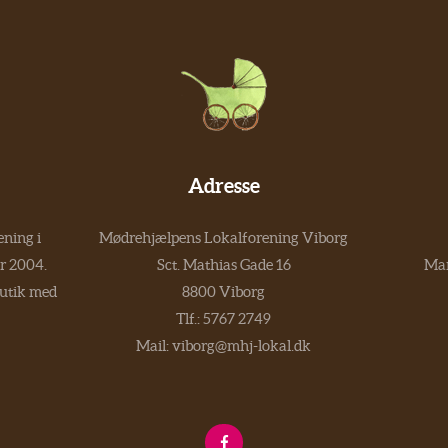
Adresse
ning i
Mødrehjælpens Lokalforening Viborg
er 2004.
Sct. Mathias Gade 16
Man
butik med
8800 Viborg
Tlf.:
5767 2749
Mail:
viborg@mhj-lokal.dk