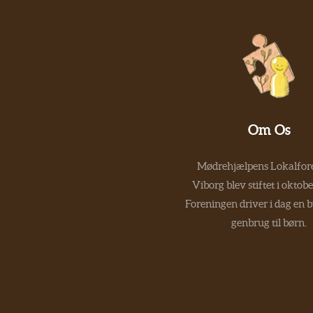
Om Os
Mødrehjælpens Lokalfore
Viborg blev stiftet i oktob
Foreningen driver i dag en 
genbrug til børn.