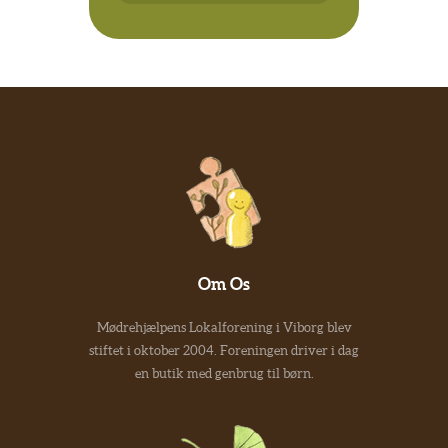
Om Os
Mødrehjælpens Lokalforening i Viborg blev
stiftet i oktober 2004. Foreningen driver i dag
en butik med genbrug til børn.