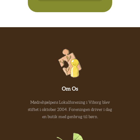
Om Os
Mødrehjælpens Lokalforening i Viborg blev
stiftet i oktober 2004. Foreningen driver i dag
en butik med genbrug til børn.