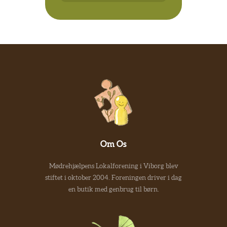
Om Os
Mødrehjælpens Lokalforening i Viborg blev
stiftet i oktober 2004. Foreningen driver i dag
en butik med genbrug til børn.