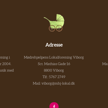
Adresse
ning i
Mødrehjælpens Lokalforening Viborg
er 2004.
Sct. Mathias Gade 16
Man
butik med
8800 Viborg
Tlf.:
5767 2749
Mail:
viborg@mhj-lokal.dk