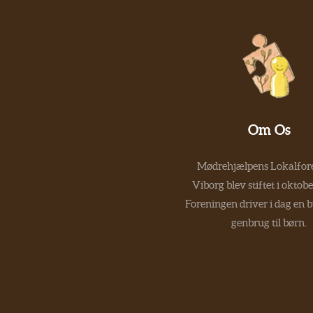
Om Os
Mødrehjælpens Lokalfore
Viborg blev stiftet i oktob
Foreningen driver i dag en 
genbrug til børn.