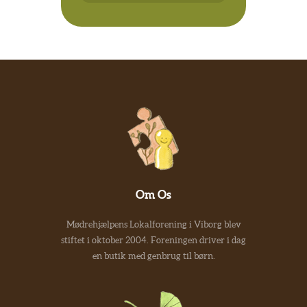
Om Os
Mødrehjælpens Lokalforening i Viborg blev
stiftet i oktober 2004. Foreningen driver i dag
en butik med genbrug til børn.