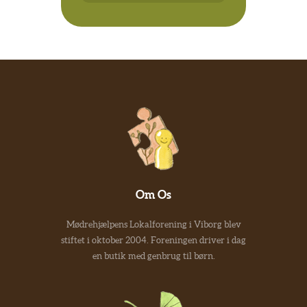
Om Os
Mødrehjælpens Lokalforening i Viborg blev
stiftet i oktober 2004. Foreningen driver i dag
en butik med genbrug til børn.