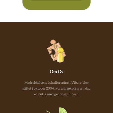
Om Os
Mødrehjælpens Lokalforening i Viborg blev
stiftet i oktober 2004. Foreningen driver i dag
en butik med genbrug til børn.