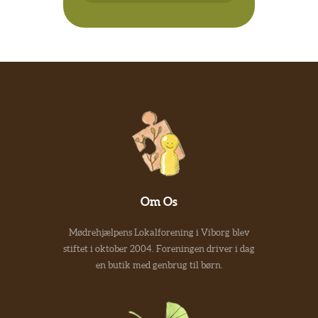
Om Os
Mødrehjælpens Lokalforening i Viborg blev
stiftet i oktober 2004. Foreningen driver i dag
en butik med genbrug til børn.