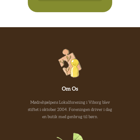
Om Os
Mødrehjælpens Lokalforening i Viborg blev
stiftet i oktober 2004. Foreningen driver i dag
en butik med genbrug til børn.