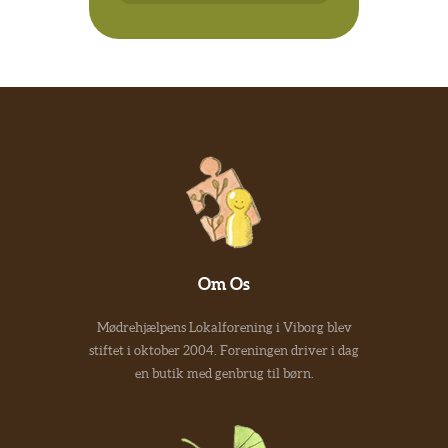
Om Os
Mødrehjælpens Lokalforening i Viborg blev
stiftet i oktober 2004. Foreningen driver i dag
en butik med genbrug til børn.