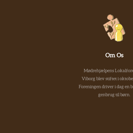
Om Os
Mødrehjælpens Lokalfore
Viborg blev stiftet i oktob
Foreningen driver i dag en 
genbrug til børn.