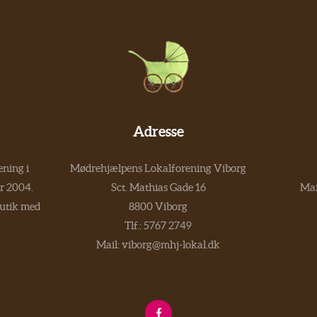
Adresse
ning i
Mødrehjælpens Lokalforening Viborg
er 2004.
Sct. Mathias Gade 16
Man
butik med
8800 Viborg
Tlf.:
5767 2749
Mail:
viborg@mhj-lokal.dk