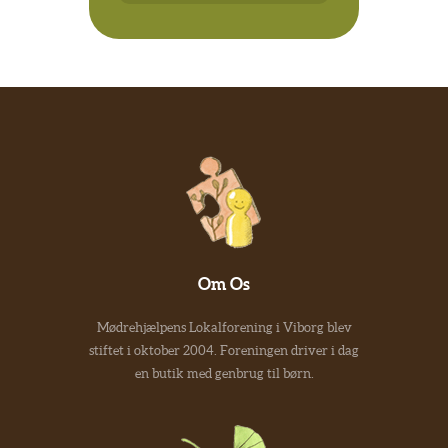
Om Os
Mødrehjælpens Lokalforening i Viborg blev
stiftet i oktober 2004. Foreningen driver i dag
en butik med genbrug til børn.