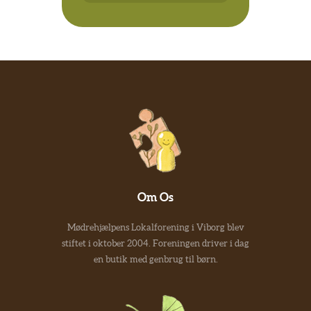
Om Os
Mødrehjælpens Lokalforening i Viborg blev
stiftet i oktober 2004. Foreningen driver i dag
en butik med genbrug til børn.