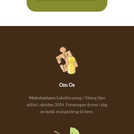
Om Os
Mødrehjælpens Lokalforening i Viborg blev
stiftet i oktober 2004. Foreningen driver i dag
en butik med genbrug til børn.