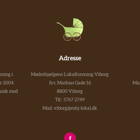
Adresse
ning i
Mødrehjælpens Lokalforening Viborg
er 2004.
Sct. Mathias Gade 16
Man
butik med
8800 Viborg
Tlf.:
5767 2749
Mail:
viborg@mhj-lokal.dk