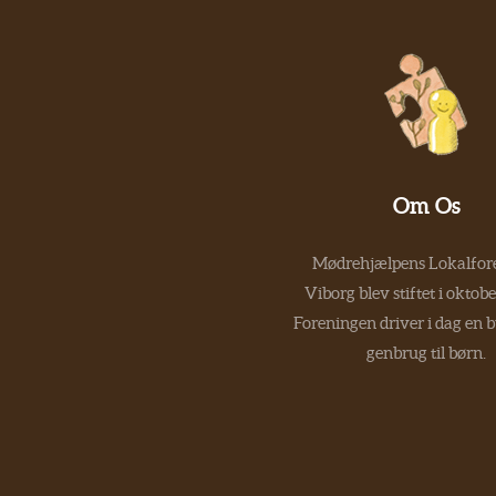
Om Os
Mødrehjælpens Lokalfore
Viborg blev stiftet i oktob
Foreningen driver i dag en 
genbrug til børn.