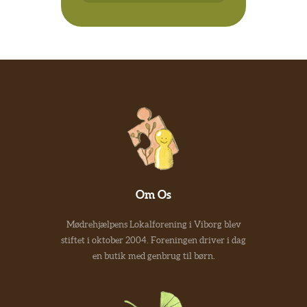
Om Os
Mødrehjælpens Lokalforening i Viborg blev
stiftet i oktober 2004. Foreningen driver i dag
en butik med genbrug til børn.