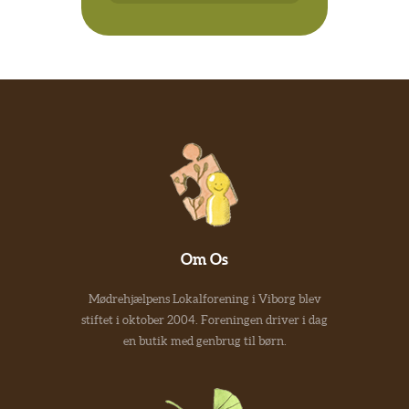
Om Os
Mødrehjælpens Lokalforening i Viborg blev
stiftet i oktober 2004. Foreningen driver i dag
en butik med genbrug til børn.