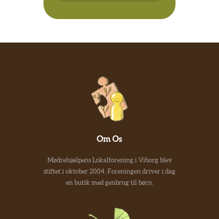
Om Os
Mødrehjælpens Lokalforening i Viborg blev
stiftet i oktober 2004. Foreningen driver i dag
en butik med genbrug til børn.