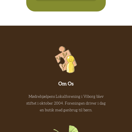
Om Os
Mødrehjælpens Lokalforening i Viborg blev
stiftet i oktober 2004. Foreningen driver i dag
en butik med genbrug til børn.